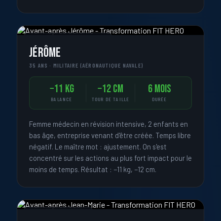
« MA VIE EST DÉJÀ SATURÉE »
Jérôme
35 ANS · MILITAIRE (AÉRONAUTIQUE NAVALE)
−11 kg
−12 cm
6 mois
BALANCE
TOUR DE TAILLE
DURÉE
Femme médecin en révision intensive, 2 enfants en
bas âge, entreprise venant d'être créée. Temps libre
négatif. Le maître mot : ajustement. On s'est
concentré sur les actions au plus fort impact pour le
moins de temps. Résultat : −11 kg, −12 cm.
« J'AI MAL PARTOUT »