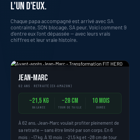
L'UN D'EUX.
Chaque papa accompagné est arrivé avec SA
contrainte, SON blocage, SA peur. Voici comment 9
d'entre eux l'ont dépassée — avec leurs vrais
chiffres et leur vraie histoire.
« JE SUIS TROP VIEUX POUR ÇA »
Jean-Marc
62 ANS · RETRAITÉ (EX-AMAZON)
−21,5 kg
−28 cm
10 mois
BALANCE
TOUR DE TAILLE
DURÉE
À 62 ans, Jean-Marc voulait profiter pleinement de
sa retraite — sans être limité par son corps. En 6
mois : −17 kg. À 10 mois : −21,5 kg et −28 cm de tour