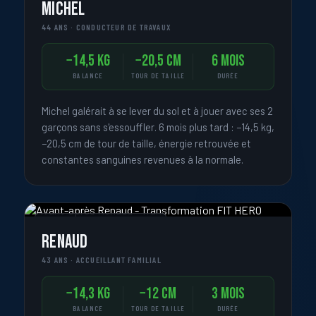
Michel
44 ANS · CONDUCTEUR DE TRAVAUX
−14,5 kg
−20,5 cm
6 mois
BALANCE
TOUR DE TAILLE
DURÉE
Michel galérait à se lever du sol et à jouer avec ses 2
garçons sans s'essouffler. 6 mois plus tard : −14,5 kg,
−20,5 cm de tour de taille, énergie retrouvée et
constantes sanguines revenues à la normale.
« JE N'AI AUCUN TEMPS LIBRE »
Renaud
43 ANS · ACCUEILLANT FAMILIAL
−14,3 kg
−12 cm
3 mois
BALANCE
TOUR DE TAILLE
DURÉE