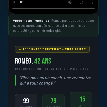
Vidéo + avis Trustpilot :
Roméo partage son parcours
avec ses mots, son déclic, et ce qui lui a permis de
perdre 20 kg sans méthode rigide.
★ TÉMOIGNAGE TRUSTPILOT + VIDÉO CLIENT
ROMÉO,
42 ANS
RESPONSABLE RH · CROSSFITTER DEPUIS 10 ANS
"Bien plus qu'un coach, une rencontre
qui a tout changé."
−15
99
79
→
→
CM ·