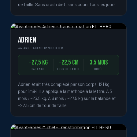
de taille. Sans crash diet, sans courir tous les jours.
« JE SUIS TROP LOIN POUR Y ARRIVER »
Adrien
34 ANS · AGENT IMMOBILIER
−27,5 kg
−22,5 cm
3,5 mois
BALANCE
TOUR DE TAILLE
DURÉE
Adrien était très complexé par son corps. 121 kg
pour 1m94. Il a appliqué la méthode à la lettre. À 3
mois : −23,5 kg. À 6 mois : −27,5 kg sur la balance et
−22,5 cm de tour de taille.
« JE VEUX JOUER AVEC MES ENFANTS »